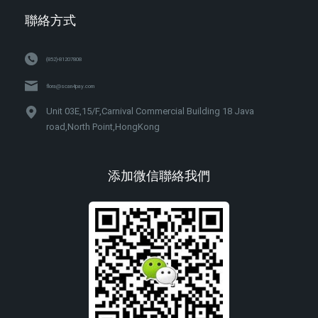
聯絡方式
(852)-81207808
flora@scan4pay.com
Unit 03E,15/F,Carnival Commercial Building 18 Java
road,North Point,HongKong
添加微信聯絡我們